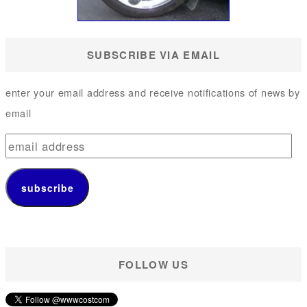
SUBSCRIBE VIA EMAIL
enter your email address and receive notifications of news by
email
e
m
a
subscribe
i
l
a
FOLLOW US
d
d