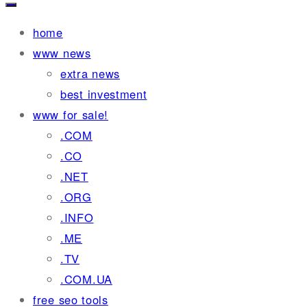
home
www news
extra news
best investment
www for sale!
.COM
.CO
.NET
.ORG
.INFO
.ME
.TV
.COM.UA
free seo tools