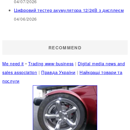
04/07/2026
Цифровий тестер акумулятора 12/24В з дисплеєм
04/06/2026
RECOMMEND
Me need it
•
Trading www-business
|
Digital media news and
sales association
|
Правда України
|
Найкращі товари та
послуги