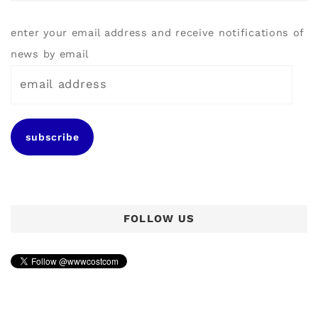
enter your email address and receive notifications of
news by email
e
m
a
subscribe
i
l
a
d
FOLLOW US
d
r
e
s
s