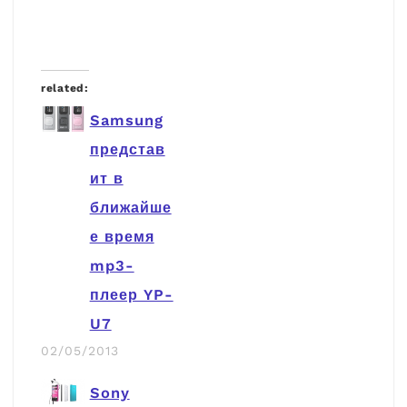
related:
Samsung
представ
ит в
ближайше
е время
mp3-
плеер YP-
U7
02/05/2013
Sony