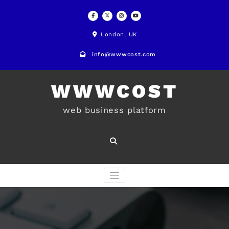
Skip
to
London, UK
content
info@wwwcost.com
WWWCOST
web business platform