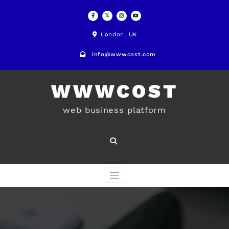
Skip
to
London, UK
content
info@wwwcost.com
WWWCOST
web business platform