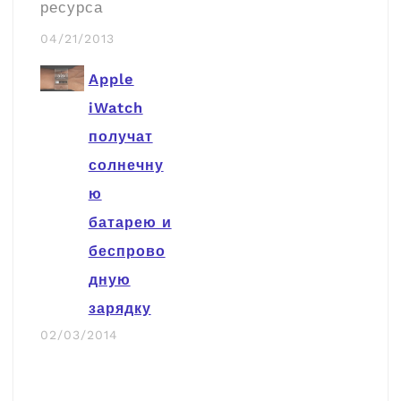
ресурса
Digitimes,
04/21/2013
компания Apple
Apple
приостановила
iWatch
размещение
получат
заказов на
солнечну
производство
ю
компонентов для
батарею и
компьютеров
беспрово
Mac. Как
дную
утверждают
зарядку
источники,
02/03/2014
после
празднования