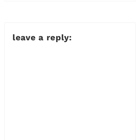
Лунного нового
года, заказы на
комплектующие
для Apple Mac
leave a reply:
практически
равны нулю.
Судя по всему,
Apple возлагала
большие
надежды на
компьютеры Mac
и разместила
завышенные
заказы на