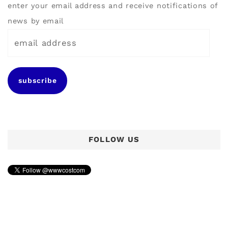
enter your email address and receive notifications of
news by email
e
m
a
subscribe
i
l
a
d
FOLLOW US
d
r
e
s
s