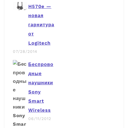
H570e —
новая
гарнитура
от
Logitech
07/28/2014
Беспрово
дные
наушники
Sony
Smart
Wireless
06/11/2012