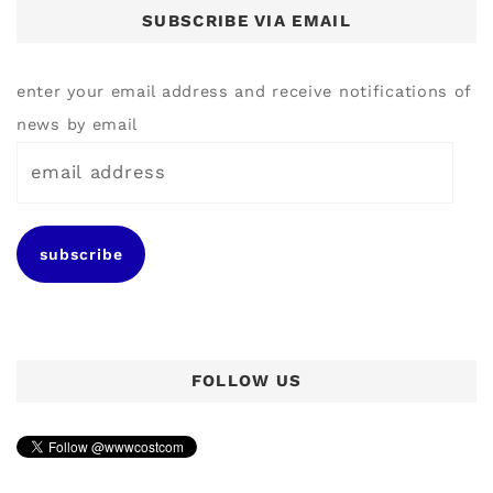
SUBSCRIBE VIA EMAIL
enter your email address and receive notifications of
news by email
e
m
a
subscribe
i
l
a
d
FOLLOW US
d
r
e
s