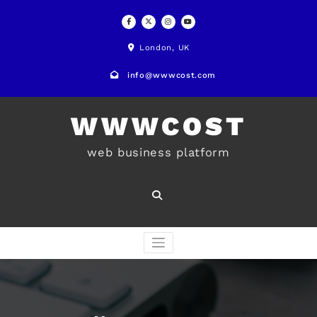
Skip
to
London, UK
content
info@wwwcost.com
WWWCOST
web business platform