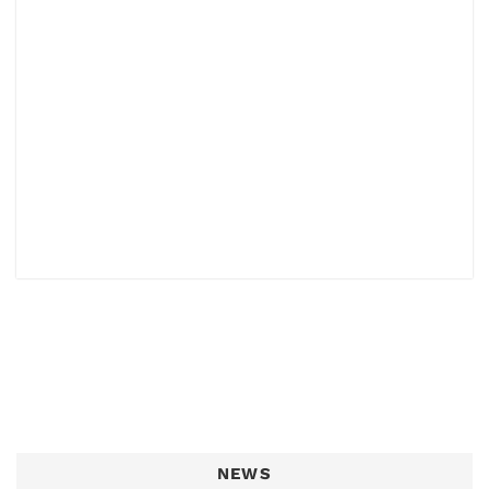
растет iPhone и
какие прибыли
он приносит
компании. ...
NEWS