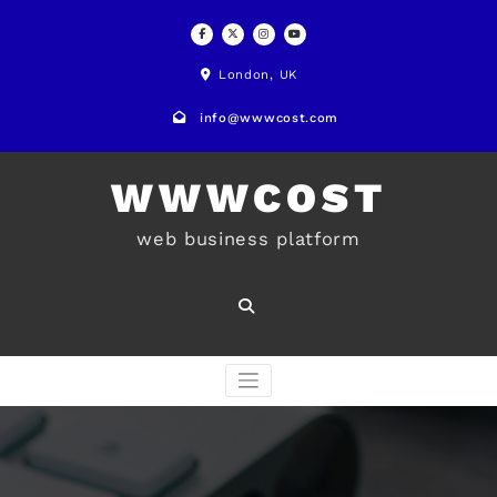
Skip
to
London, UK
content
info@wwwcost.com
WWWCOST
web business platform