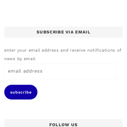
SUBSCRIBE VIA EMAIL
enter your email address and receive notifications of
news by email
e
m
a
subscribe
i
l
a
d
FOLLOW US
d