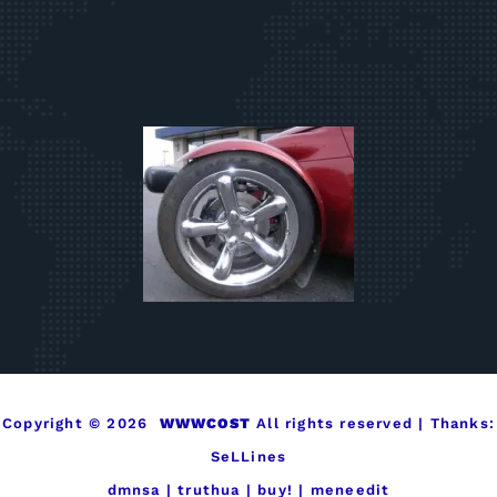
Copyright © 2026
WWWCOST
All rights reserved | Thanks:
SeLLines
dmnsa
|
truthua
|
buy!
|
meneedit